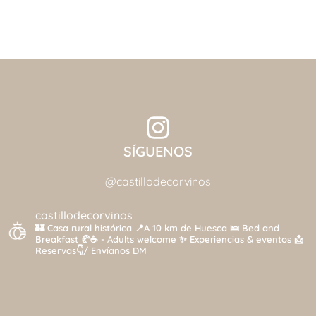
SÍGUENOS
@castillodecorvinos
castillodecorvinos
🏰 Casa rural histórica
📍A 10 km de Huesca
🛌 Bed and
Breakfast 🥐☕️ - Adults welcome
✨ Experiencias & eventos
📩
Reservas👇/ Envíanos DM